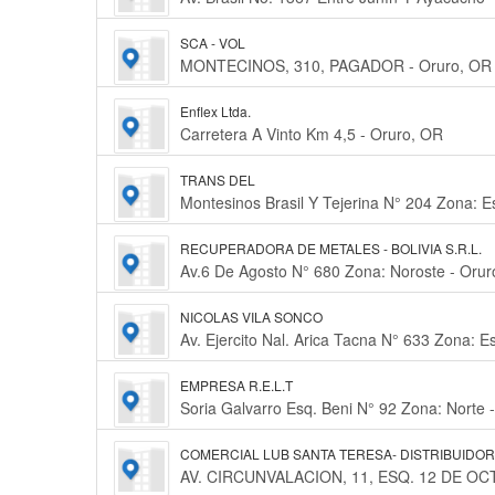
SCA - VOL
MONTECINOS, 310, PAGADOR - Oruro, OR
Enflex Ltda.
Carretera A Vinto Km 4,5 - Oruro, OR
TRANS DEL
Montesinos Brasil Y Tejerina N° 204 Zona: E
RECUPERADORA DE METALES - BOLIVIA S.R.L.
Av.6 De Agosto N° 680 Zona: Noroste - Oru
NICOLAS VILA SONCO
Av. Ejercito Nal. Arica Tacna N° 633 Zona: E
EMPRESA R.E.L.T
Soria Galvarro Esq. Beni N° 92 Zona: Norte 
COMERCIAL LUB SANTA TERESA- DISTRIBUIDO
AV. CIRCUNVALACION, 11, ESQ. 12 DE OC