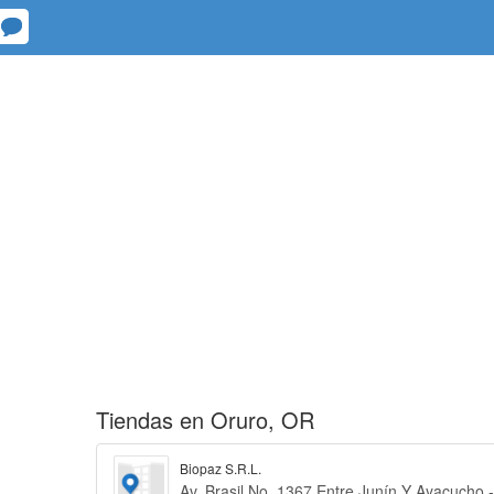
Tiendas en Oruro, OR
Biopaz S.R.L.
Av. Brasil No. 1367 Entre Junín Y Ayacucho 