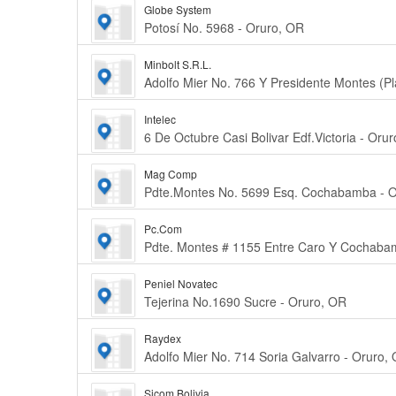
Globe System
Potosí No. 5968 - Oruro, OR
Minbolt S.R.L.
Adolfo Mier No. 766 Y Presidente Montes (P
Intelec
6 De Octubre Casi Bolivar Edf.Victoria - Oru
Mag Comp
Pdte.Montes No. 5699 Esq. Cochabamba - O
Pc.Com
Pdte. Montes # 1155 Entre Caro Y Cochaba
Peniel Novatec
Tejerina No.1690 Sucre - Oruro, OR
Raydex
Adolfo Mier No. 714 Soria Galvarro - Oruro,
Sicom Bolivia