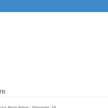
 TR
Zona: Barrio Bolivar - Villamontes, TR