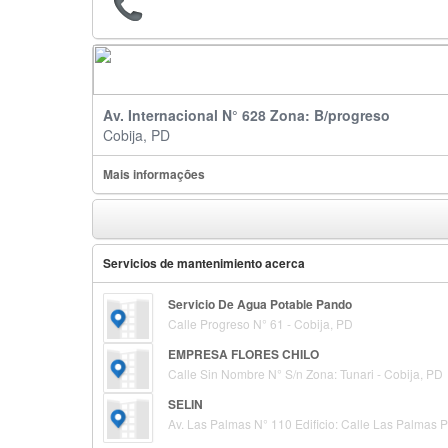
Av. Internacional N° 628 Zona: B/progreso
Cobija, PD
Mais informações
Servicios de mantenimiento acerca
Servicio De Agua Potable Pando
Calle Progreso N° 61 - Cobija, PD
EMPRESA FLORES CHILO
Calle Sin Nombre N° S/n Zona: Tunari - Cobija, PD
SELIN
Av. Las Palmas N° 110 Edificio: Calle Las Palmas 