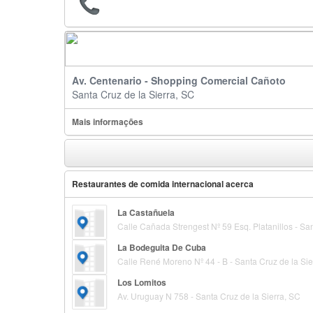
Av. Centenario - Shopping Comercial Cañoto
Santa Cruz de la Sierra, SC
Mais informações
Restaurantes de comida internacional acerca
La Castañuela
Calle Cañada Strengest Nº 59 Esq. Platanillos - San
La Bodeguita De Cuba
Calle René Moreno Nº 44 - B - Santa Cruz de la Sie
Los Lomitos
Av. Uruguay N 758 - Santa Cruz de la Sierra, SC