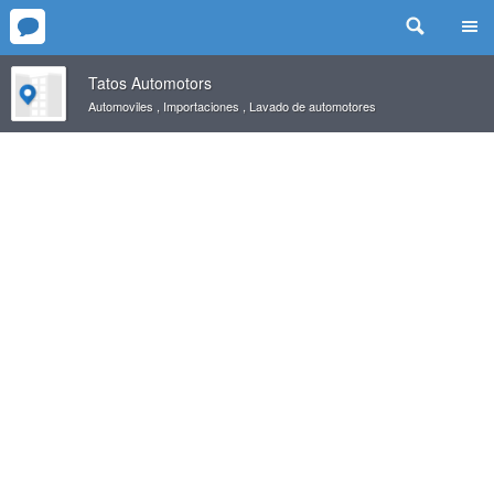
Tatos Automotors
Automoviles
,
Importaciones
,
Lavado de automotores