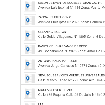
SALON DE EVENTOS SOCIALES "GRAN CALIFA"
Avenida Luis Espinal N° 434 Zona: Puerto Meji
ZANGA URURI EUGENIO
Avenida Eucaliptos N° 2025 Zona: Romero Pa
CLEANING "BOSTON"
Calle Guido Villagomez N° 1805 Zona: 6 De Ju
BAÑOS Y DUCHAS "AMOR DE DIOS"
Av. Cochabamba N° 2075 Zona: Amor De Dios
ANTONIA TANCARA CHOQUE
Avenida Jorge Carrasco N° 2774 Zona: 12 De
SEMUBOL SERVICIOS MULTIPLES UNIVERSALES 
Calle Manco Kapac N° 777 Zona: Alto Lima 2d
NICOLAS SILVESTRE ARO
Calle 135 Esquina Calle 25 De Julio N° 510 Zon
I.T.A.