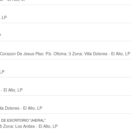
, LP
P
orazon De Jesus Piso: P.b. Oficina: 3 Zona: Villa Dolores - El Alto, LP
 LP
- El Alto, LP
a Dolores - El Alto, LP
 DE ESCRITORIO "JHERAL"
5 Zona: Los Andes - El Alto, LP